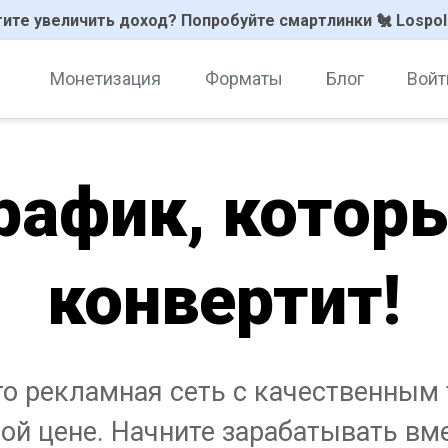
ите увеличить доход? Попробуйте смартлинки 🐔 Lospol
Монетизация
Форматы
Блог
Вой
рафик, котор
конвертит!
это рекламная сеть с качественным
й цене. Начните зарабатывать вме