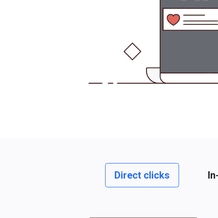
Direct clicks
In