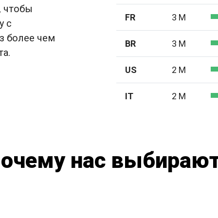
, чтобы
FR
3 M
у с
з более чем
BR
3 M
та.
US
2 M
IT
2 M
очему нас выбираю