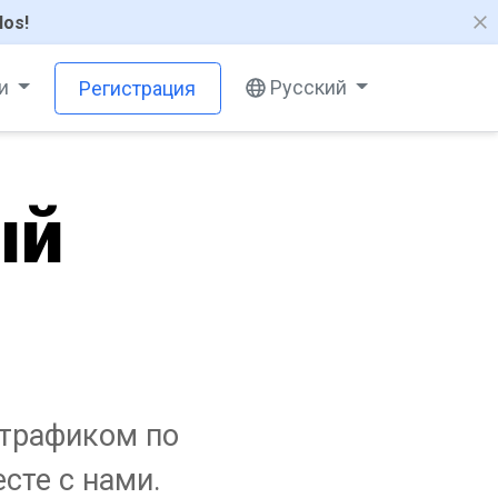
los!
ти
Русский
Регистрация
ый
 трафиком по
сте с нами.