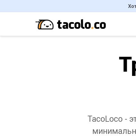
Хот
Т
TacoLoco - 
минимально