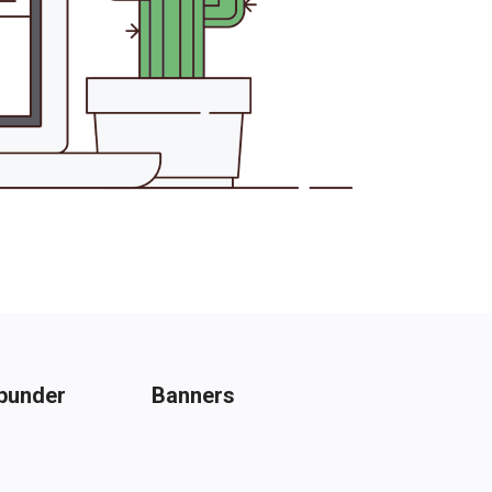
punder
Banners